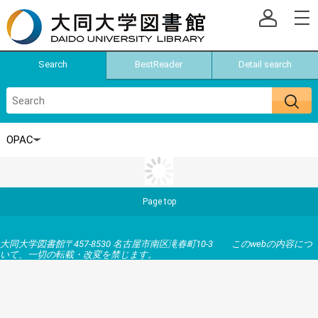
Search
BestReader
Detail search
Page top
大同大学図書館〒457-8530 名古屋市南区滝春町10-3 このwebの内容につ
いて、一切の転載・改変を禁じます。