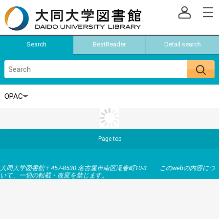
Search
BestReader
Detail search
Page top
大同大学図書館〒457-8530 名古屋市南区滝春町10-3 このwebの内容につ
いて、一切の転載・改変を禁じます。