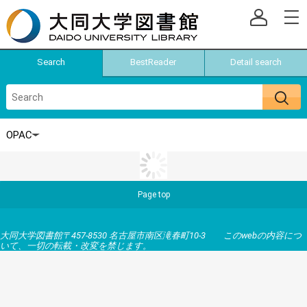
Search
BestReader
Detail search
Page top
大同大学図書館〒457-8530 名古屋市南区滝春町10-3 このwebの内容につ
いて、一切の転載・改変を禁じます。