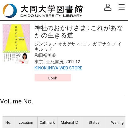
神社のおかげさま : これがあな
たの生きる道
ジンジャ ノ オカゲサマ : コレ ガ アナタ ノ イ
キル ミチ
和田裕美著
東京 : 亜紀書房, 2012.12
KINOKUNIYA WEB STORE
Book
Volume No.
No.
Location
Call mark
Material ID
Status
Waiting