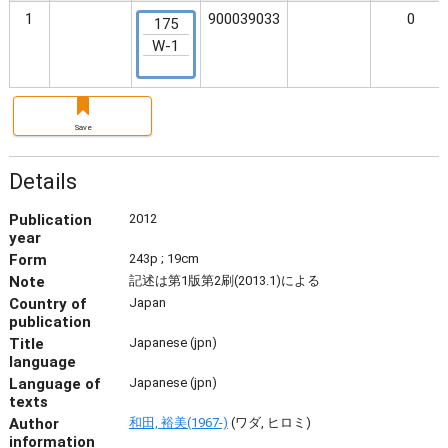
1
900039033
0
175
W-1
Save
Details
Publication
2012
year
Form
243p ; 19cm
Note
記述は第1版第2刷(2013.1)による
Country of
Japan
publication
Title
Japanese (jpn)
language
Language of
Japanese (jpn)
texts
Author
和田, 裕美(1967-)
(ワダ, ヒロミ)
information