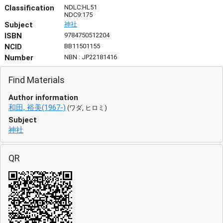
Classification
NDLC:HL51
NDC9:175
Subject
神社
ISBN
9784750512204
NCID
BB11501155
Number
NBN : JP22181416
Find Materials
Author information
和田, 裕美(1967-)
(ワダ, ヒロミ)
Subject
神社
QR