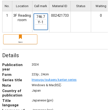
No.
Location
Call mark
Material ID
Status
Waiting
1
3F Reading
002421733
0
746.7
room
Y-1
Save
Details
Publication
2024
year
Form
223p ; 24cm
Series title
Imasugu tsukaeru kantan series
Note
Windows & Mac対応
Country of
Japan
publication
Title
Japanese (jpn)
language