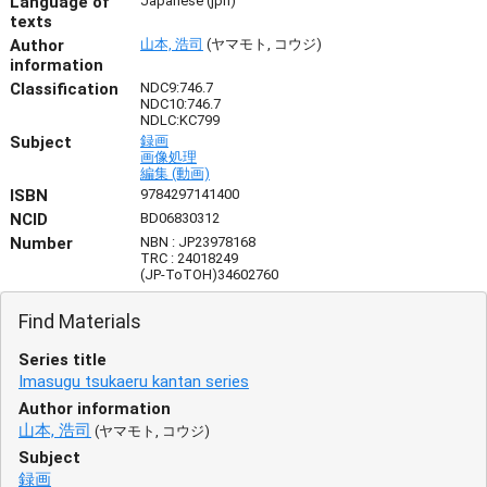
Language of
Japanese (jpn)
texts
Author
山本, 浩司
(ヤマモト, コウジ)
information
Classification
NDC9:746.7
NDC10:746.7
NDLC:KC799
Subject
録画
画像処理
編集 (動画)
ISBN
9784297141400
NCID
BD06830312
Number
NBN : JP23978168
TRC : 24018249
(JP-ToTOH)34602760
Find Materials
Series title
Imasugu tsukaeru kantan series
Author information
山本, 浩司
(ヤマモト, コウジ)
Subject
録画