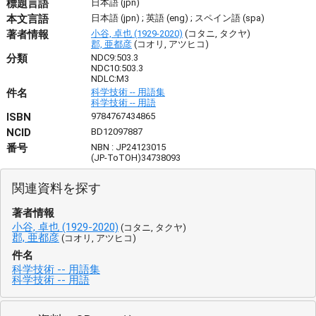
標題言語
日本語 (jpn)
本文言語
日本語 (jpn) ; 英語 (eng) ; スペイン語 (spa)
著者情報
小谷, 卓也 (1929-2020)
(コタニ, タクヤ)
郡, 亜都彦
(コオリ, アツヒコ)
分類
NDC9:503.3
NDC10:503.3
NDLC:M3
件名
科学技術 -- 用語集
科学技術 -- 用語
ISBN
9784767434865
NCID
BD12097887
番号
NBN : JP24123015
(JP-ToTOH)34738093
関連資料を探す
著者情報
小谷, 卓也 (1929-2020)
(コタニ, タクヤ)
郡, 亜都彦
(コオリ, アツヒコ)
件名
科学技術 -- 用語集
科学技術 -- 用語