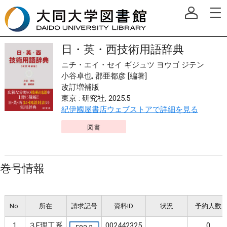
日・英・西技術用語辞典
ニチ・エイ・セイ ギジュツ ヨウゴ ジテン
小谷卓也, 郡亜都彦 [編著]
改訂増補版
東京 : 研究社, 2025.5
紀伊國屋書店ウェブストアで詳細を見る
図書
巻号情報
No.
所在
請求記号
資料ID
状況
予約人数
1
３F理工系
002442325
0