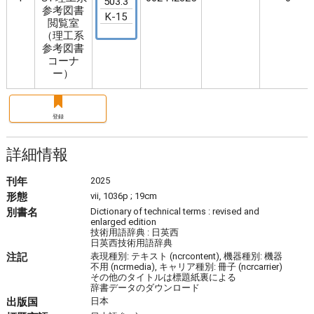
503.3
参考図書
K-15
閲覧室
（理工系
参考図書
コーナ
ー）
登録
詳細情報
刊年
2025
形態
vii, 1036p ; 19cm
別書名
Dictionary of technical terms : revised and
enlarged edition
技術用語辞典 : 日英西
日英西技術用語辞典
注記
表現種別: テキスト (ncrcontent), 機器種別: 機器
不用 (ncrmedia), キャリア種別: 冊子 (ncrcarrier)
その他のタイトルは標題紙裏による
辞書データのダウンロード
出版国
日本