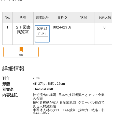
No.
所在
請求記号
資料ID
状況
予約人数
1
２Ｆ図書
002442358
0
509.21
閲覧室
F-21
登録
詳細情報
刊年
2025
形態
xiii, 271p : 挿図 ; 22cm
別書名
The tidal shift
内容注記
技術流出の構図 : 日本の技術者流出とアジア企業
の台頭
技術者移動が変える産業地図 : グローバル視点で
見る人材流動性
半導体人材のグローバル競争 : 技術力・戦略・非
常時の変化