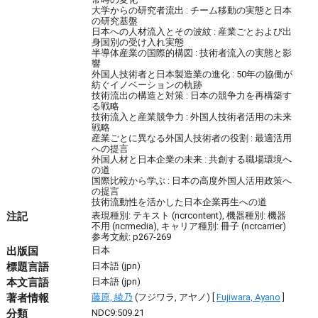
大学からの研究者流出 : チーム移動の実態と日本
の研究基盤
日本への人材流入とその波紋 : 産業ごとおよび出
身国別の受け入れ実態
半導体産業の国際的構図 : 技術者流入の実態と影
響
外国人技術者と日本製造業の進化 : 50年の協働が
紡ぐイノベーションの軌跡
技術流出の構造と対策 : 日本の競争力を再構築す
る戦略
技術流入と産業競争力 : 外国人技術者活用の未来
戦略
産業ごとに異なる外国人技術者の役割 : 最適活用
への提言
外国人材と日本企業の未来 : 共創する職場環境へ
の道
国際比較から学ぶ : 日本の高度外国人活用政策へ
の提言
技術流動性を活かした日本企業再生への道
注記
表現種別: テキスト (ncrcontent), 機器種別: 機器
不用 (ncrmedia), キャリア種別: 冊子 (ncrcarrier)
参考文献: p267-269
出版国
日本
標題言語
日本語 (jpn)
本文言語
日本語 (jpn)
著者情報
藤原, 綾乃
(フジワラ, アヤノ) [
Fujiwara, Ayano
]
分類
NDC9:509.21