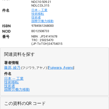
NDC10:509.21
NDLC:DL315
件名
日本 -- 工業
技術移転
技術者
国際労働力移動
ISBN
9784561268000
NCID
BD12508733
番号
NBN : JP24141678
TRC : 25025470
(JP-ToTOH)34754015
関連資料を探す
著者情報
藤原, 綾乃
Fujiwara, Ayano
(フジワラ, アヤノ) [
]
件名
日本 -- 工業
技術移転
技術者
国際労働力移動
この資料のQR コード