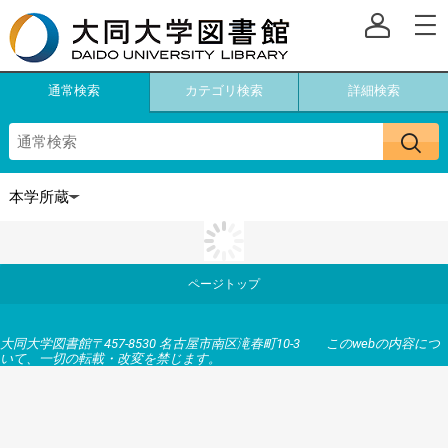
通常検索
カテゴリ検索
詳細検索
ページトップ
大同大学図書館〒457-8530 名古屋市南区滝春町10-3 このwebの内容につ
いて、一切の転載・改変を禁じます。