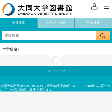
通常検索
カテゴリ検索
詳細検索
ページトップ
大同大学図書館〒457-8530 名古屋市南区滝春町10-3 このwebの内容につ
いて、一切の転載・改変を禁じます。