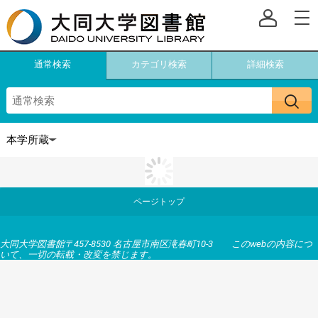
通常検索
カテゴリ検索
詳細検索
ページトップ
大同大学図書館〒457-8530 名古屋市南区滝春町10-3 このwebの内容につ
いて、一切の転載・改変を禁じます。