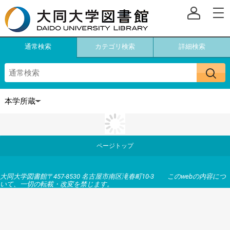
通常検索
カテゴリ検索
詳細検索
ページトップ
大同大学図書館〒457-8530 名古屋市南区滝春町10-3 このwebの内容につ
いて、一切の転載・改変を禁じます。