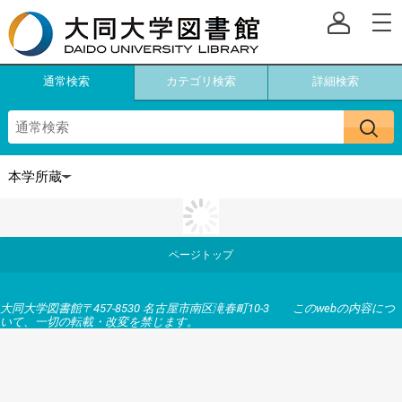
通常検索
カテゴリ検索
詳細検索
ページトップ
大同大学図書館〒457-8530 名古屋市南区滝春町10-3 このwebの内容につ
いて、一切の転載・改変を禁じます。