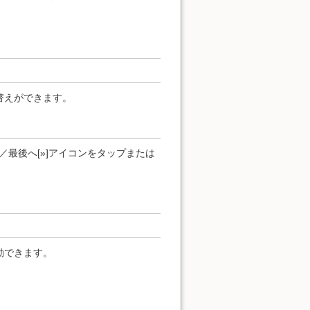
替えができます。
]／最後へ[»]アイコンをタップまたは
動できます。